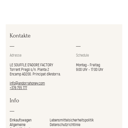
Kontakte
Adresse
Schedule
LE SOUFFLE D"ADORE FACTORY
Montag - Freitag
Torrent Pregó s/n. Planta 2
9:00 Uhr - 17:00 Uhr
Encamp AD200. Principat d’Andorra.
info@andorrahoney.com
+376 755 777
Info
Einkaufswagen
Lebensmittelsicherheitspolitik
Allgemeine
Datenschutzrichtlinie