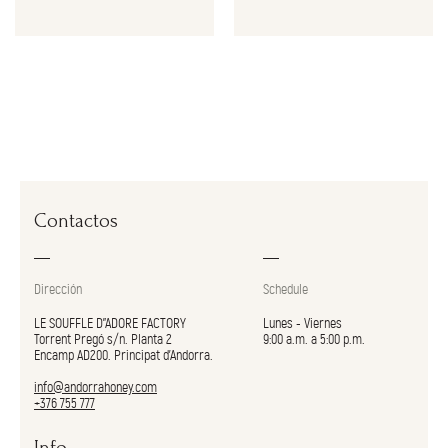
Contactos
Dirección
Schedule
LE SOUFFLE D"ADORE FACTORY
Lunes - Viernes
Torrent Pregó s/n. Planta 2
9:00 a.m. a 5:00 p.m.
Encamp AD200. Principat d’Andorra.
info@andorrahoney.com
+376 755 777
Info